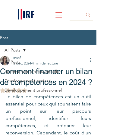
Post
All Posts
Insaf
All Posts
3 déc. 2024
4 min de lecture
Comment financer un bilan
Reconversion professionnelle
de compétences en 2024 ?
Développement professi
Développement professionnel
Noté NaN étoiles sur 5.
Le bilan de compétences est un outil 
essentiel pour ceux qui souhaitent faire 
un point sur leur parcours 
professionnel, identifier leurs 
compétences, et préparer leur 
reconversion. Cependant, le coût d'un 