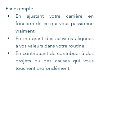
Par exemple :
En ajustant votre carrière en 
fonction de ce qui vous passionne 
vraiment.
En intégrant des activités alignées 
à vos valeurs dans votre routine.
En contribuant de contribuer à des 
projets ou des causes qui vous 
touchent profondément.
Une mission de vie n'a pas besoin 
d'être grandiose pour être importante. 
Elle peut résider dans de petites 
actions quotidiennes qui vous 
apportent satisfaction et sens.
Conclusion : La mission de vie, 
un voyage personnel