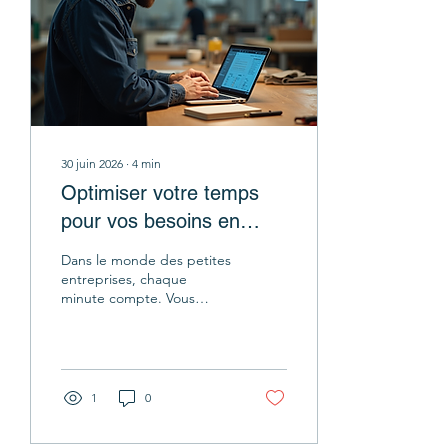
30 juin 2026
∙
4
min
Optimiser votre temps
pour vos besoins en
formation IRF France
Dans le monde des petites
entreprises, chaque
minute compte. Vous
cherchez à booster vos
compétences sans perdre
de temps ? Optimiser
votre temps est la clé. Ces
formations sont conçues
1
0
pour vous aider à monter
en compétences