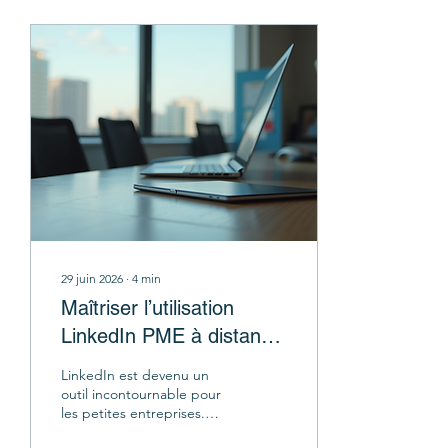
rapidement et
efficacement. Je vous
explique comment tirer le
meilleur parti de ces
opportunités. Pourquoi
choisir une formation IRF
France ? Les formations IRF
France sont pensées pour
répondre aux besoins
spécifiques des artisans,
commerçants et dirigeants
de TPE....
29 juin 2026
∙
4
min
Maîtriser l’utilisation
LinkedIn PME à distance
: un atout pour votre
LinkedIn est devenu un
entreprise
outil incontournable pour
les petites entreprises.
Pourtant, beaucoup