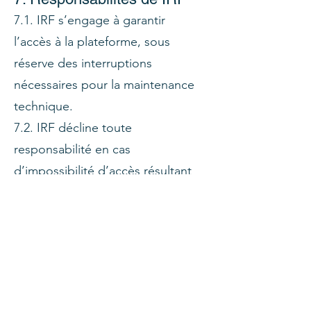
7.1. IRF s’engage à garantir
l’accès à la plateforme, sous
réserve des interruptions
nécessaires pour la maintenance
technique.
7.2. IRF décline toute
responsabilité en cas
d’impossibilité d’accès résultant
d’un problème technique ou de
l’utilisation d’un matériel non
compatible par l’apprenant.
8. Protection des données
personnelles