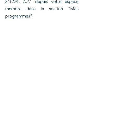
24h/24, 7J/7 depuis votre espace
membre dans la section "Mes
programmes".
Institut Référence Formation
Conditions générales de vente (CGV)
Mentions légales
Déclaration d'accessibilité
FAQ
Règlement intérieur